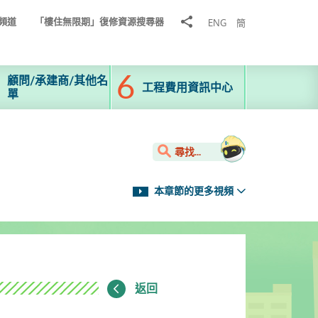
分
頻道
「樓住無限期」復修資源搜尋器
ENG
簡
享
到
顧問/承建商/其他名
工程費用資訊中心
單
尋找...
本章節的更多視頻
返回