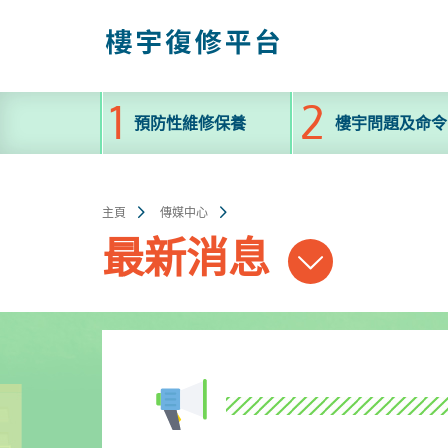
跳
至
主
內
容
預防性維修保養
樓宇問題及命令
主頁
傳媒中心
最新消息