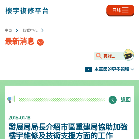
跳
至
目錄
主
內
容
主頁
傳媒中心
最新消息
尋找...
本章節的更多視頻
返回
2016-01-18
發展局局長介紹市區重建局協助加強
樓宇維修及技術支援方面的工作