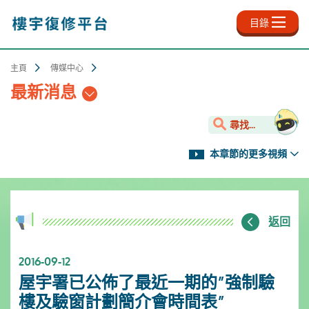
跳
至
目錄
主
內
容
主頁
傳媒中心
最新消息
尋找...
本章節的更多視頻
返回
2016-09-12
屋宇署已公佈了最近一期的”強制驗
樓及驗窗計劃簡介會時間表”