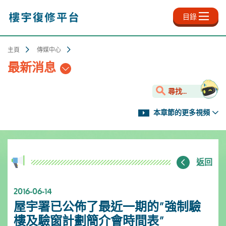
跳
至
目錄
主
內
容
主頁
傳媒中心
最新消息
尋找...
本章節的更多視頻
返回
2016-06-14
屋宇署已公佈了最近一期的”強制驗
樓及驗窗計劃簡介會時間表”