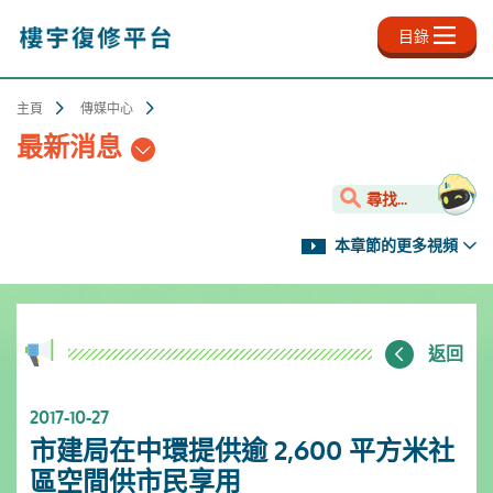
跳
至
目錄
主
內
容
主頁
傳媒中心
最新消息
尋找...
本章節的更多視頻
返回
2017-10-27
市建局在中環提供逾 2,600 平方米社
區空間供市民享用