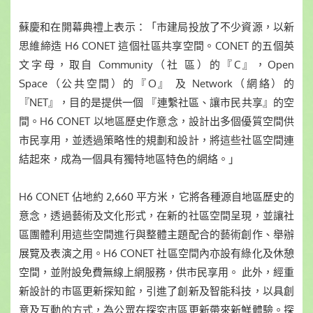
蘇慶和在開幕典禮上表示：「市建局投放了不少資源，以新
思維締造 H6 CONET 這個社區共享空間。CONET 的五個英
文字母，取自 Community（社 區）的『C』，Open
Space（公共空間）的『O』 及 Network（網絡）的
『NET』，目的是提供一個 『連繫社區、讓市民共享』的空
間。H6 CONET 以地區歷史作意念，設計出多個優質空間供
市民享用，並透過策略性的規劃和設計，將這些社區空間連
結起來，成為一個具有獨特地區特色的網絡。」
H6 CONET 佔地約 2,660 平方米，它將各種源自地區歷史的
意念，透過藝術及文化形式，在新的社區空間呈現，並讓社
區團體利用這些空間進行與整體主題配合的藝術創作、舉辦
展覽及表演之用。H6 CONET 社區空間內亦設有綠化及休憩
空間，並附設免費無線上網服務，供市民享用。 此外，經重
新設計的市區更新探知館，引進了創新及智能科技，以具創
意及互動的方式，為公眾在探究市區更新帶來新鮮體驗。探