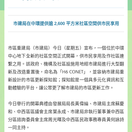
市建局在中環提供逾 2,600 平方米社區空間供市民享用
市區重建局（市建局）今日（星期五）宣布，一個位於中環
中心地下全新的社區空間正式開幕，供市民享用及作社區連
繫之用。該政府、機構及社區設施用地經市建局進行大型翻
新及改造重置後，命名為「H6 CONET」，並容納市建局重
新設計的市區更新探知館；探知館是一個具多元化資訊和互
動體驗的平台，讓公眾更了解市建局的市區更新工作。
今日舉行的開幕典禮由發展局局長黃偉綸、市建局主席蘇慶
和、中西區區議會主席葉永成、市建局非執行董事兼中西區
分區諮詢委員會主席周光暉及中西區民政事務專員黃何詠詩
一同主持。