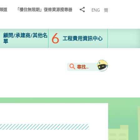
分
頻道
「樓住無限期」復修資源搜尋器
ENG
簡
享
到
顧問/承建商/其他名
工程費用資訊中心
單
尋找...