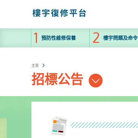
跳
至
主
內
容
預防性維修保養
樓宇問題及命令
主頁
招標公告