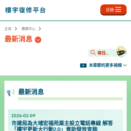
跳
至
目錄
主
內
容
主頁
傳媒中心
最新消息
尋找...
本章節的更多視頻
最新消息
2026-02-09
2025-11-18
2025-10-13
2025-09-30
2025-06-27
2025-03-25
2025-01-10
2024-12-31
市建局為大埔宏福苑業主設立電話專線 解答
新影片上架✨- 樓宇保養之道
服務升級！樓宇復修資源中心延長開放時間
「樓宇復修公司資料庫」已於2025年9月更新
「樓宇復修公司資料庫」已於2025年6月更新
「樓宇復修公司資料庫」已於2025年3月更新
市區更新電視特輯
「樓宇復修公司資料庫」已於2024年12月更新
「樓宇更新大行動2.0」資助發放查詢
[週一至週日]