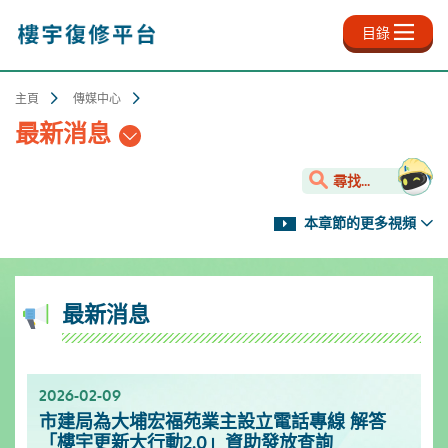
跳
至
目錄
主
內
容
主頁
傳媒中心
最新消息
尋找...
本章節的更多視頻
最新消息
2026-02-09
2025-11-18
2025-10-13
2025-09-30
2025-06-27
2025-03-25
2025-01-10
2024-12-31
市建局為大埔宏福苑業主設立電話專線 解答
新影片上架✨- 樓宇保養之道
服務升級！樓宇復修資源中心延長開放時間
「樓宇復修公司資料庫」已於2025年9月更新
「樓宇復修公司資料庫」已於2025年6月更新
「樓宇復修公司資料庫」已於2025年3月更新
市區更新電視特輯
「樓宇復修公司資料庫」已於2024年12月更新
「樓宇更新大行動2.0」資助發放查詢
[週一至週日]