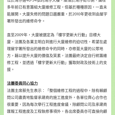
位於灣仔道40-54號的灣仔大樓，座落於灣仔街市側，團在
多年前已有意籌組大廈維修工程，但基於種種原因，一直未
能展開。大廈失修的問題日趨嚴重，於2010年更收到由屋宇
署所發出的維修命令。
直至2009年，大廈被選定為「樓宇更新大行動」目標大
廈，法團及各業主明白到進行大廈維修的迫切性，希望在處
理屋宇署所發出的維修命令的同時，亦修葺大廈的公眾地
方，藉以提升大廈的價值及質素，法團最終決定自行統籌維
修工程，並透過「樓宇更新大行動」獲取財政及技術上的支
援。
法團委員同心協力
法團主席蔡先生表示：「整個維修工程的過程中，除有賴顧
問公司盡責地監督承建商的施工進度外，各單位齊心合作也
很重要，因為每次舉行工程進度會議，除顧問公司及承建商
匯報工程進度及工程執修事項外，各出席委員亦可直接向顧