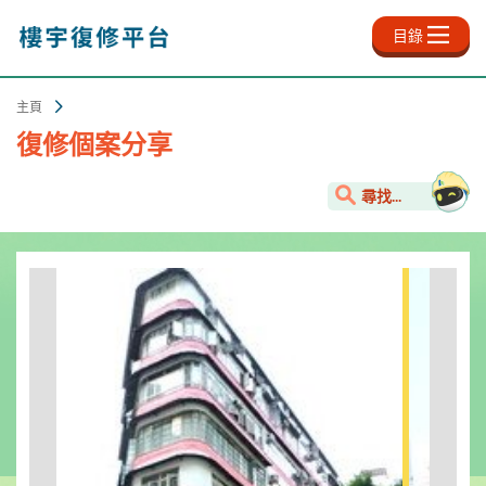
跳
至
目錄
主
內
容
主頁
復修個案分享
尋找...