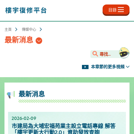
跳
至
目錄
主
內
容
主頁
傳媒中心
最新消息
尋找...
本章節的更多視頻
最新消息
2026-02-09
2025-11-18
2025-10-13
2025-09-30
2025-06-27
2025-03-25
2025-01-10
2024-12-31
市建局為大埔宏福苑業主設立電話專線 解答
新影片上架✨- 樓宇保養之道
服務升級！樓宇復修資源中心延長開放時間
「樓宇復修公司資料庫」已於2025年9月更新
「樓宇復修公司資料庫」已於2025年6月更新
「樓宇復修公司資料庫」已於2025年3月更新
市區更新電視特輯
「樓宇復修公司資料庫」已於2024年12月更新
「樓宇更新大行動2.0」資助發放查詢
[週一至週日]