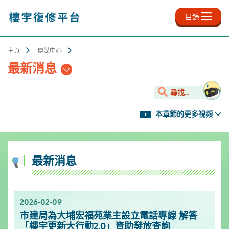
跳
至
目錄
主
內
容
主頁
傳媒中心
最新消息
尋找...
本章節的更多視頻
最新消息
2026-02-09
2025-11-18
2025-10-13
2025-09-30
2025-06-27
2025-03-25
2025-01-10
2024-12-31
市建局為大埔宏福苑業主設立電話專線 解答
新影片上架✨- 樓宇保養之道
服務升級！樓宇復修資源中心延長開放時間
「樓宇復修公司資料庫」已於2025年9月更新
「樓宇復修公司資料庫」已於2025年6月更新
「樓宇復修公司資料庫」已於2025年3月更新
市區更新電視特輯
「樓宇復修公司資料庫」已於2024年12月更新
「樓宇更新大行動2.0」資助發放查詢
[週一至週日]